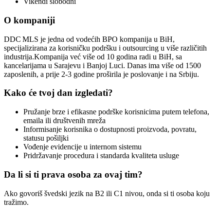
Vikendi slobodni
O kompaniji
DDC MLS je jedna od vodećih BPO kompanija u BiH,
specijalizirana za korisničku podršku i outsourcing u više različitih
industrija.Kompanija već više od 10 godina radi u BiH, sa
kancelarijama u Sarajevu i Banjoj Luci. Danas ima više od 1500
zaposlenih, a prije 2-3 godine proširila je poslovanje i na Srbiju.
Kako će tvoj dan izgledati?
Pružanje brze i efikasne podrške korisnicima putem telefona,
emaila ili društvenih mreža
Informisanje korisnika o dostupnosti proizvoda, povratu,
statusu pošiljki
Vođenje evidencije u internom sistemu
Pridržavanje procedura i standarda kvaliteta usluge
Da li si ti prava osoba za ovaj tim?
Ako govoriš švedski jezik na B2 ili C1 nivou, onda si ti osoba koju
tražimo.