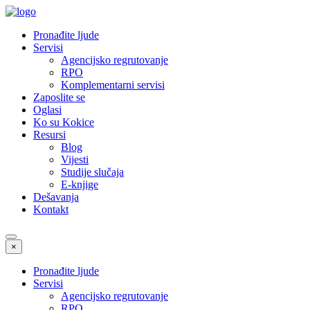
Pronađite ljude
Servisi
Agencijsko regrutovanje
RPO
Komplementarni servisi
Zaposlite se
Oglasi
Ko su Kokice
Resursi
Blog
Vijesti
Studije slučaja
E-knjige
Dešavanja
Kontakt
×
Pronađite ljude
Servisi
Agencijsko regrutovanje
RPO