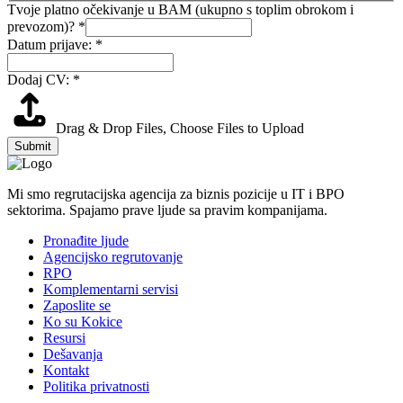
Tvoje platno očekivanje u BAM (ukupno s toplim obrokom i
prevozom)?
*
Email
Datum prijave:
*
prevozom)?
obrokom
Dodaj CV:
*
Drag & Drop Files,
Choose Files to Upload
Submit
Mi smo regrutacijska agencija za biznis pozicije u IT i BPO
sektorima. Spajamo prave ljude sa pravim kompanijama.
Pronađite ljude
Agencijsko regrutovanje
RPO
Komplementarni servisi
Zaposlite se
Ko su Kokice
Resursi
Dešavanja
Kontakt
Politika privatnosti