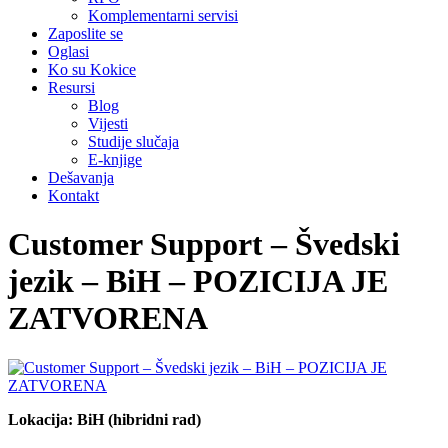
Komplementarni servisi
Zaposlite se
Oglasi
Ko su Kokice
Resursi
Blog
Vijesti
Studije slučaja
E-knjige
Dešavanja
Kontakt
Customer Support – Švedski
jezik – BiH – POZICIJA JE
ZATVORENA
Lokacija: BiH (hibridni rad)