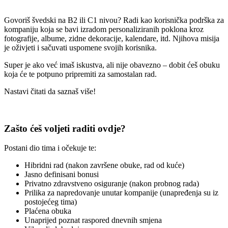
Govoriš švedski na B2 ili C1 nivou? Radi kao korisnička podrška za
kompaniju koja se bavi izradom personaliziranih poklona kroz
fotografije, albume, zidne dekoracije, kalendare, itd. Njihova misija
je oživjeti i sačuvati uspomene svojih korisnika.
Super je ako već imaš iskustva, ali nije obavezno – dobit ćeš obuku
koja će te potpuno pripremiti za samostalan rad.
Nastavi čitati da saznaš više!
Zašto ćeš voljeti raditi ovdje?
Postani dio tima i očekuje te:
Hibridni rad (nakon završene obuke, rad od kuće)
Jasno definisani bonusi
Privatno zdravstveno osiguranje (nakon probnog rada)
Prilika za napredovanje unutar kompanije (unapređenja su iz
postojećeg tima)
Plaćena obuka
Unaprijed poznat raspored dnevnih smjena