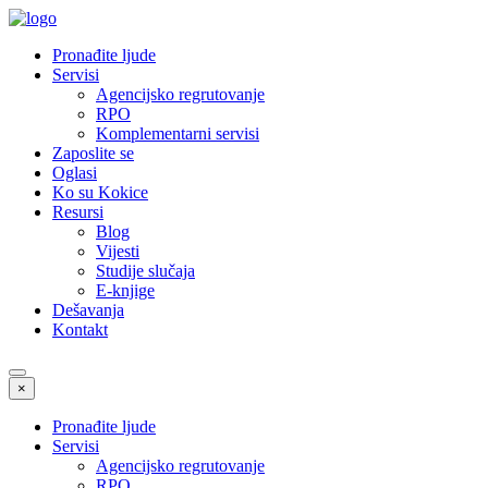
Pronađite ljude
Servisi
Agencijsko regrutovanje
RPO
Komplementarni servisi
Zaposlite se
Oglasi
Ko su Kokice
Resursi
Blog
Vijesti
Studije slučaja
E-knjige
Dešavanja
Kontakt
×
Pronađite ljude
Servisi
Agencijsko regrutovanje
RPO