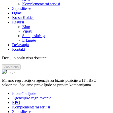
Komplementarni servisi
Zaposlite se
Oglasi
Ko su Kokice
Resursi
Blog
Vijesti
Studije slučaja
E-knjige
Dešavanja
Kontakt
Detalji o poslu nisu dostupni.
Zatvoreno
Mi smo regrutacijska agencija za biznis pozicije u IT i BPO
sektorima. Spajamo prave ljude sa pravim kompanijama.
Pronađite ljude
Agencijsko regrutovanje
RPO
Komplementarni servisi
Zaposlite se