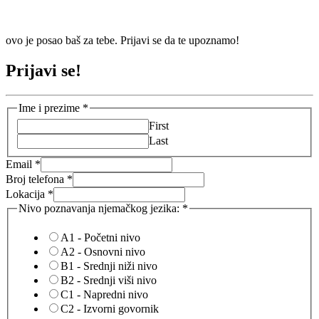
ovo je posao baš za tebe. Prijavi se da te upoznamo!
Prijavi se!
Ime i prezime
*
First
Last
Email
*
Broj telefona
*
Lokacija
*
Nivo poznavanja njemačkog jezika:
*
A1 - Početni nivo
A2 - Osnovni nivo
B1 - Srednji niži nivo
B2 - Srednji viši nivo
C1 - Napredni nivo
C2 - Izvorni govornik