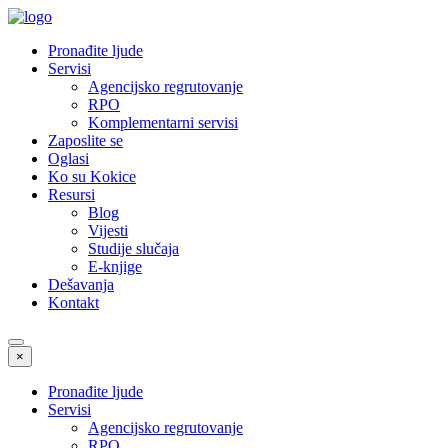
Pronađite ljude
Servisi
Agencijsko regrutovanje
RPO
Komplementarni servisi
Zaposlite se
Oglasi
Ko su Kokice
Resursi
Blog
Vijesti
Studije slučaja
E-knjige
Dešavanja
Kontakt
×
Pronađite ljude
Servisi
Agencijsko regrutovanje
RPO