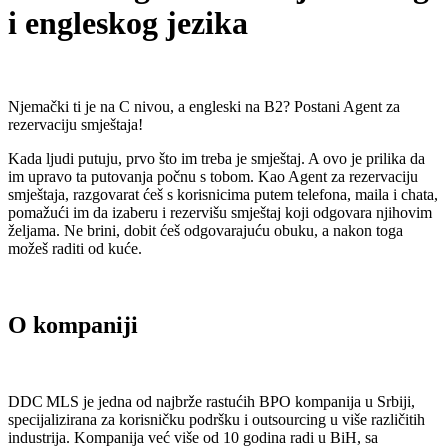
i engleskog jezika
Njemački ti je na C nivou, a engleski na B2? Postani Agent za
rezervaciju smještaja!
Kada ljudi putuju, prvo što im treba je smještaj. A ovo je prilika da
im upravo ta putovanja počnu s tobom. Kao Agent za rezervaciju
smještaja, razgovarat ćeš s korisnicima putem telefona, maila i chata,
pomažući im da izaberu i rezervišu smještaj koji odgovara njihovim
željama. Ne brini, dobit ćeš odgovarajuću obuku, a nakon toga
možeš raditi od kuće.
O kompaniji
DDC MLS je jedna od najbrže rastućih BPO kompanija u Srbiji,
specijalizirana za korisničku podršku i outsourcing u više različitih
industrija. Kompanija već više od 10 godina radi u BiH, sa