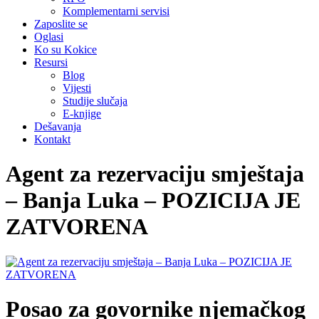
Komplementarni servisi
Zaposlite se
Oglasi
Ko su Kokice
Resursi
Blog
Vijesti
Studije slučaja
E-knjige
Dešavanja
Kontakt
Agent za rezervaciju smještaja
– Banja Luka – POZICIJA JE
ZATVORENA
Posao za govornike njemačkog