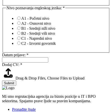
Nivo poznavanja engleskog jezika:
*
A1 - Početni nivo
A2 - Osnovni nivo
B1 - Srednji niži nivo
B2 - Srednji viši nivo
C1 - Napredni nivo
C2 - Izvorni govornik
i
Datum prijave:
*
Datum
Nivo
Dodaj CV:
*
Drag & Drop Files,
Choose Files to Upload
Submit
Mi smo regrutacijska agencija za biznis pozicije u IT i BPO
sektorima. Spajamo prave ljude sa pravim kompanijama.
Pronađite ljude