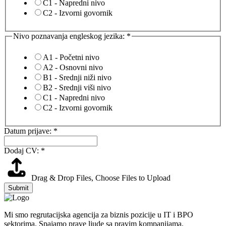
C1 - Napredni nivo
C2 - Izvorni govornik
Nivo poznavanja engleskog jezika:
*
A1 - Početni nivo
A2 - Osnovni nivo
B1 - Srednji niži nivo
B2 - Srednji viši nivo
C1 - Napredni nivo
C2 - Izvorni govornik
Nivo
Datum prijave:
*
telefona
prijave:
Dodaj CV:
*
Drag & Drop Files,
Choose Files to Upload
Submit
Mi smo regrutacijska agencija za biznis pozicije u IT i BPO
sektorima. Spajamo prave ljude sa pravim kompanijama.