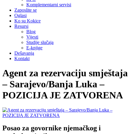
Komplementarni servisi
Zaposlite se
Oglasi
Ko su Kokice
Resursi
Blog
Vijesti
Studije slučaja
E-knjige
Dešavanja
Kontakt
Agent za rezervaciju smještaja
– Sarajevo/Banja Luka –
POZICIJA JE ZATVORENA
Posao za govornike njemačkog i