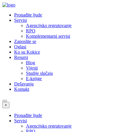
Pronađite ljude
Servisi
Agencijsko regrutovanje
RPO
Komplementarni servisi
Zaposlite se
Oglasi
Ko su Kokice
Resursi
Blog
Vijesti
Studije slučaja
E-knjige
Dešavanja
Kontakt
×
Pronađite ljude
Servisi
Agencijsko regrutovanje
RPO