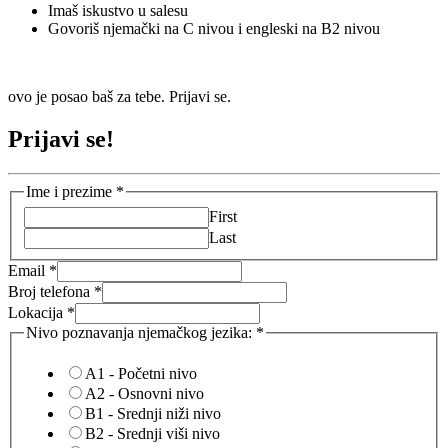
Imaš iskustvo u salesu
Govoriš njemački na C nivou i engleski na B2 nivou
ovo je posao baš za tebe. Prijavi se.
Prijavi se!
Ime i prezime
*
First
Last
Email
*
Broj telefona
*
Lokacija
*
Nivo poznavanja njemačkog jezika:
*
A1 - Početni nivo
A2 - Osnovni nivo
B1 - Srednji niži nivo
B2 - Srednji viši nivo