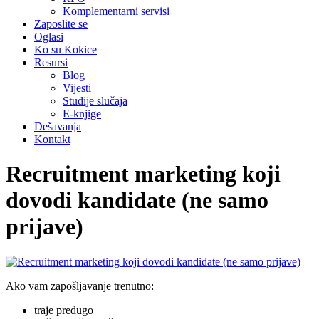
Komplementarni servisi
Zaposlite se
Oglasi
Ko su Kokice
Resursi
Blog
Vijesti
Studije slučaja
E-knjige
Dešavanja
Kontakt
Recruitment marketing koji
dovodi kandidate (ne samo
prijave)
Ako vam zapošljavanje trenutno:
traje predugo