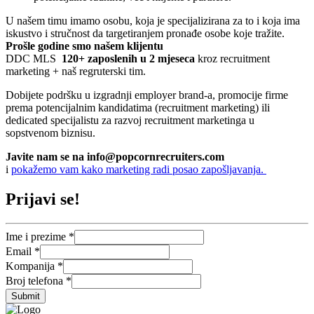
U našem timu imamo osobu, koja je specijalizirana za to i koja ima
iskustvo i stručnost da targetiranjem pronađe osobe koje tražite.
Prošle godine smo našem klijentu
DDC MLS
120+ zaposlenih u 2 mjeseca
kroz recruitment
marketing + naš regruterski tim.
Dobijete podršku u izgradnji employer brand-a, promocije firme
prema potencijalnim kandidatima (recruitment marketing) ili
dedicated specijalistu za razvoj recruitment marketinga u
sopstvenom biznisu.
Javite nam se na info@popcornrecruiters.com
i
pokažemo vam kako marketing radi posao zapošljavanja.
Prijavi se!
Ime i prezime
*
Ime
Email
*
Broj
Kompanija
*
prezime
Broj telefona
*
Submit