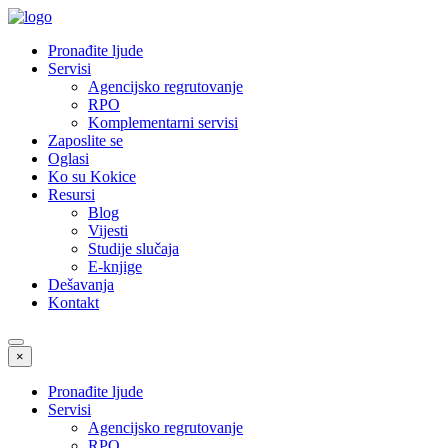
Pronađite ljude
Servisi
Agencijsko regrutovanje
RPO
Komplementarni servisi
Zaposlite se
Oglasi
Ko su Kokice
Resursi
Blog
Vijesti
Studije slučaja
E-knjige
Dešavanja
Kontakt
×
Pronađite ljude
Servisi
Agencijsko regrutovanje
RPO