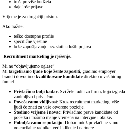
troši previše budžeta
daje loše prijave
Vrijeme je za drugačiji pristup.
Ako tražite:
teško dostupne profile
specifične vještine
brže zapošljavanje bez stotina loših prijava
Recruitment marketing je rješenje.
Mi ne “objavljujemo oglase”.
Mi
targetiramo ljude koje želite zaposliti
, gradimo employer
brand i dovodimo
kvalifikovane kandidate
direktno u vaš hiring
funnel.
Privlačimo bolji kadar
: Svi žele raditi za firmu, koja izgleda
zanimljivo i privlačno.
Povećavamo vidljivost
: Kroz recruitment marketing, više
ljudi će znati za vaše otvorene pozicije.
Štedimo vrijeme i novac
: Privlačimo prave kandidate od
početka i trošimo manje vremena na intervjue i obuke.
Poboljšavamo reputaciju
: Dobar imidž privlači ne samo
potencijalne radnike, već i klijente i partnere.